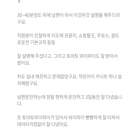
ㅎ
30~40분정도 뒤에 남편이 와서 이것저것 설명을 해주드라
구요.
직원분이 친절하게 지도에 관광지, 쇼핑할곳, 주유소, 괌도
로운전 기본규칙 등등
잘 설명해 주셨다고. 그리고 토마토 와이파이도 잘 받아서
왔어요.
차도 실내 깨끗하고 문제없었구요. 작은아이 카시트 하나 설
치해왔구요.
남편운전하는데 정말 편하게 운전하고 3일동안 잘 다녔습니
다.
또 토마토와이파이가 있어서 와이파이 빵빵하게 잘 터져서
데이터걱정없이 잘 다녔어요.