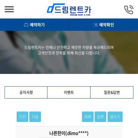
예약하기
예약확인
드림렌트카는 언제나 안전하고 깨끗한 차량을 제공해드리며
고객안전과 만족을 위해 최선을 다합니다.
공지사항
이벤트
질문&답변
이전
다음
목록
답변
글쓰기
나른한이(dimo****)