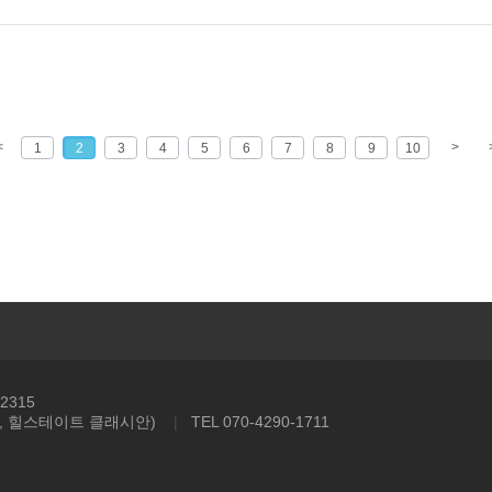
<
>
1
2
3
4
5
6
7
8
9
10
2315
동, 힐스테이트 클래시안)
|
TEL 070-4290-1711