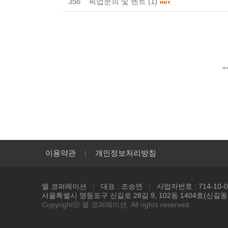
356
픽업문의 및 렌트
(1)
<
이용약관
개인정보처리방침
|
엘 코퍼레이션
|
대표 : 조승연
|
사업자번호 : 714-10-0
서울특별시 영등포구 신길로 28길 9, 102동 1404호(신길
Copyrightⓒ 엘 코퍼레이션. All rights reserved.