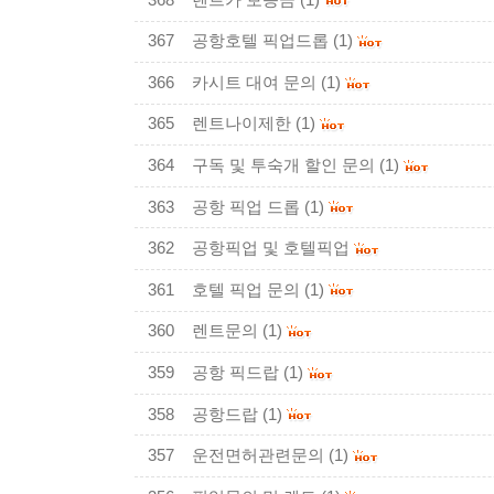
367
공항호텔 픽업드롭
(1)
366
카시트 대여 문의
(1)
365
렌트나이제한
(1)
364
구독 및 투숙개 할인 문의
(1)
363
공항 픽업 드롭
(1)
362
공항픽업 및 호텔픽업
361
호텔 픽업 문의
(1)
360
렌트문의
(1)
359
공항 픽드랍
(1)
358
공항드랍
(1)
357
운전면허관련문의
(1)