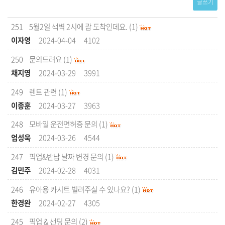
글쓰기
251
5월2일 색벽 2시에 괌 도착인데요.
(1)
이자영
2024-04-04
4102
250
문의드려요
(1)
채지영
2024-03-29
3991
249
렌트 관련
(1)
이종훈
2024-03-27
3963
248
모바일 운전면허증 문의
(1)
엄성욱
2024-03-26
4544
247
픽업&반납 날짜 변경 문의
(1)
김민주
2024-02-28
4031
246
유아용 카시트 빌려주실 수 있나요?
(1)
한경완
2024-02-27
4305
245
픽업 & 샌딩 문의
(2)