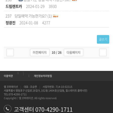
드림렌트카
2024-01-29
3930
237
당일예약 가능한가요?
(1)
정광진
2024-01-08
4277
글쓰기
10 / 26
이전페이지
다음페이지
|
이용약관
개인정보처리방침
엘 코퍼레이션
|
대표 : 조승연
|
사업자번호 : 714-10-02315
서울특별시 영등포구 신길로 28길 9, 102동 1404호(신길동, 힐스테이트 클래시안)
TEL 070-4290-1711
Copyrightⓒ 엘 코퍼레이션. All rights reserved.
고객센터
070-4290-1711