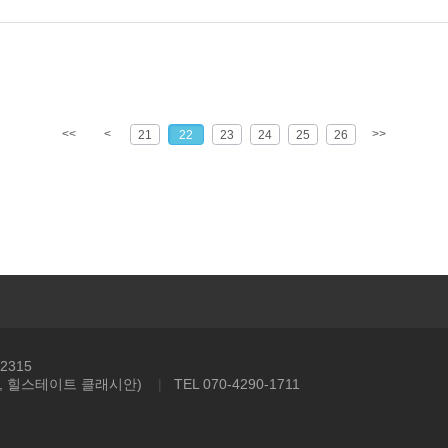
<<
<
>>
21
22
23
24
25
26
2315
동, 힐스테이트 클래시안)
|
TEL 070-4290-1711