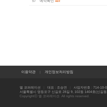
57
예약확인
이용약관
개인정보처리방침
|
엘 코퍼레이션
|
대표 : 조승연
|
사업자번호 : 714-10-0
서울특별시 영등포구 신길로 28길 9, 102동 1404호(신길
Copyrightⓒ 엘 코퍼레이션. All rights reserved.