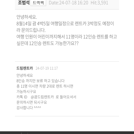
조범석
Date:24-07-18 16:20
Hit:3,591
안녕하세요.
8월14일 괌 4박5일 여행일정으로 렌트카 3박정도 예정이
라 문의드립니다.
여행 인원이 어린이까지해서 11명이라 12인승 렌트를 하고
싶은데 12인승 렌트도 가능한가요??
드림렌트카
24-07-19 11:17
안녕하세요
8인승 까지만 보류 하고 있습니다
총 11명 이시면 차량 2대로 렌트 하시면
가능하시구요
카톡 ID @괌드림렌트카 로 들어오셔서
문의하시면 되시구요
감사합니다 ^^^^