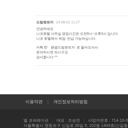
드림렌트카
24-08-01 11:27
안녕하세요
니코호텔 사무실 영업시간은 오전9시~오후3시 입니다
니코 호텔에서 픽업, 반납 가능하십니다
카톡 ID @괌드림렌트카 로 들어오셔서
문의하시면 되시구요
감사합니다 ^^
이용약관
개인정보처리방침
|
엘 코퍼레이션
|
대표 : 조승연
|
사업자번호 : 714-10-0
서울특별시 영등포구 신길로 28길 9, 102동 1404호(신길