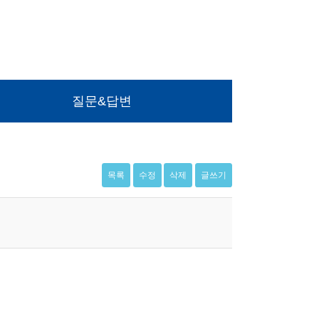
질문&답변
목록
수정
삭제
글쓰기