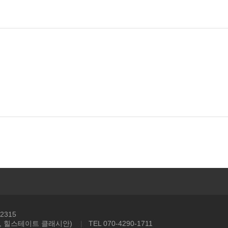
2315
동, 힐스테이트 클래시안)
|
TEL 070-4290-1711