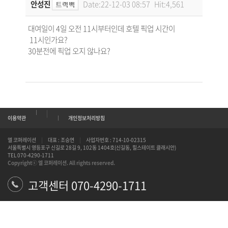
안성진
Date:22-12-03 08:57
Hit:4,561
대여일이 4일 오전 11시부터인데 호텔 픽업 시간이
11시인가요?
30분전에 픽업 오지 않나요?
|
이용약관
개인정보처리방침
엘 코퍼레이션
|
대표 : 조승연
|
사업자번호 : 714-10-02315
서울특별시 영등포구 신길로 28길 9, 102동 1404호(신길동, 힐스테이트 클래시안)
TEL 070-4290-1711
Copyrightⓒ 엘 코퍼레이션. All rights reserved.
고객센터
070-4290-1711