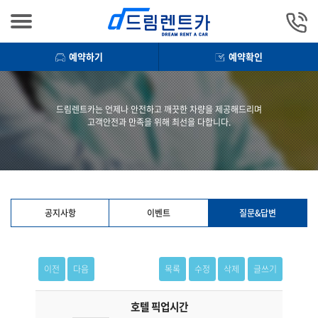
예약하기
예약확인
드림렌트카는 언제나 안전하고 깨끗한 차량을 제공해드리며
고객안전과 만족을 위해 최선을 다합니다.
공지사항
이벤트
질문&답변
이전
다음
목록
수정
삭제
글쓰기
호텔 픽업시간