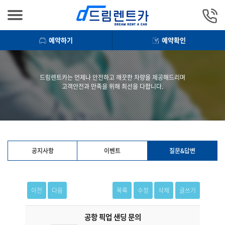
예약하기
예약확인
드림렌트카는 언제나 안전하고 깨끗한 차량을 제공해드리며
고객안전과 만족을 위해 최선을 다합니다.
공지사항
이벤트
질문&답변
이전
다음
목록
수정
삭제
글쓰기
공항 픽업 샌딩 문의