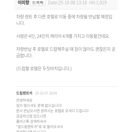
이미향
Date:25-10-06 13:16
Hit:1,919
차량 렌트 후 다른 호텔로 이동 중에 차량을 반납할 예정입
니다.
사람은 4인, 24인치 캐리어 4개를 가지고 이동할건데요.
차량반납 후 호텔로 드랍해주실 때 짐이 많아도 괜찮은지 궁
금합니다.
(드랍할 호텔은 두짓비치입니다.)
드림렌트카
25-10-07 18:04
안녕하세요
짐이 많으셔도 문제 없으십니다!
본사 반납오시면 원하시는 호텔로 모셔다 드립니다
궁금하신점 있으시면
플러스톡 검색하셔서
"괌드림렌트카"로 로 들어오셔서
문의하시면 되시구요