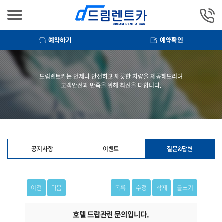
예약하기
예약확인
드림렌트카는 언제나 안전하고 깨끗한 차량을 제공해드리며
고객안전과 만족을 위해 최선을 다합니다.
공지사항
이벤트
질문&답변
이전
다음
목록
수정
삭제
글쓰기
호텔 드랍관련 문의입니다.