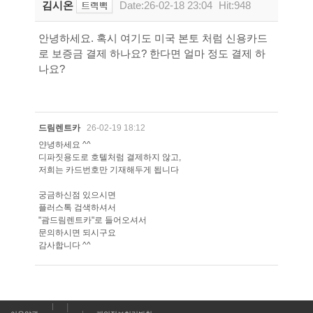
김시온
Date:26-02-18 23:04
Hit:948
안녕하세요. 혹시 여기도 미국 본토 처럼 신용카드
로 보증금 결제 하나요? 한다면 얼마 정도 결제 하
나요?
드림렌트카
26-02-19 18:12
얀녕하세요 ^^
디파짓용도로 호텔처럼 결제하지 않고,
저희는 카드번호만 기재해두게 됩니다
궁금하신점 있으시면
플러스톡 검색하셔서
"괌드림렌트카"로 들어오셔서
문의하시면 되시구요
감사합니다 ^^
|