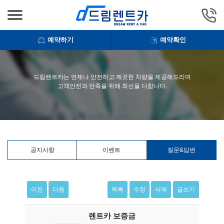
예약하기
예약확인
드림렌트카는 언제나 안전하고 깨끗한 차량을 제공해드리며
고객안전과 만족을 위해 최선을 다합니다.
공지사항
이벤트
질문&답변
이전
다음
목록
수정
삭제
글쓰기
렌트카 보증금