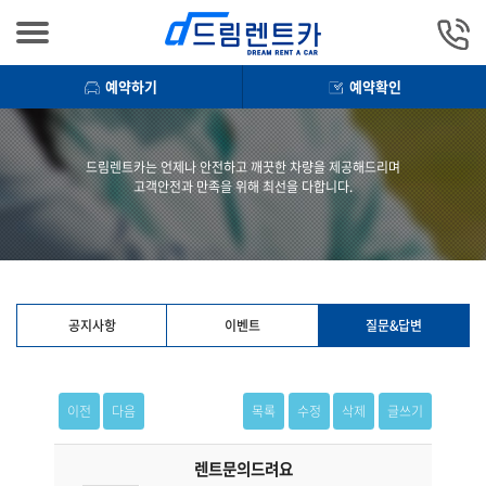
예약하기
예약확인
드림렌트카는 언제나 안전하고 깨끗한 차량을 제공해드리며
고객안전과 만족을 위해 최선을 다합니다.
공지사항
이벤트
질문&답변
이전
다음
목록
수정
삭제
글쓰기
렌트문의드려요