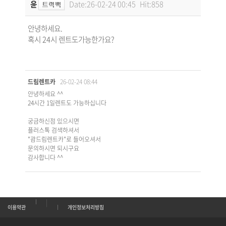
윤
Date:26-02-24 00:45
Hit:858
안녕하세요.
혹시 24시 렌트도가능한가요?
드림렌트카
26-02-24 08:44
안녕하세요 ^^
24시간 1일렌트도 가능하십니다
궁금하신점 있으시면
플러스톡 검색하셔서
"괌드림렌트카"로 들어오셔서
문의하시면 되시구요
감사합니다 ^^
|
이용약관
개인정보처리방침